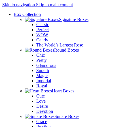
Skip to navigation
Skip to main content
Box Collection
Signature Boxes
Classic
Perfect
WOW
Candy
The World’s Largest Rose
Round Boxes
Chic
Pretty
Glamorous
Superb
Magic
Imperial
Royal
Heart Boxes
Cute
Love
Desire
Devotion
Square Boxes
Grace
Prestige