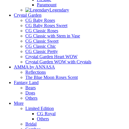
Paramount
Legendary
Crystal Garden
CG Baby Roses
CG Baby Roses Sweet
CG Classic Roses
CG Classic with Stem in Vase
CG Classic Sweet
CG Classic Chic
CG Classic Pretty
Crystal Garden Heart WOW
Crystal Garden WOW with Crystals
AMMA by ANNASA
Reflections
The Blue Moon Roses Scent
Fantasy Land
Bears
Dogs
Others
More
Limited Edition
CG Royal
Others
Bridal