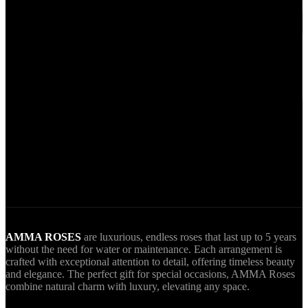
Via direct messaging.
Secure Payments.
Via VIVA Wallet.
World Wide Delivery.
AMMA goes Everywhere.
AMMA ROSES
are luxurious, endless roses that last up to 5 years
without the need for water or maintenance. Each arrangement is
crafted with exceptional attention to detail, offering timeless beauty
and elegance. The perfect gift for special occasions, AMMA Roses
combine natural charm with luxury, elevating any space.