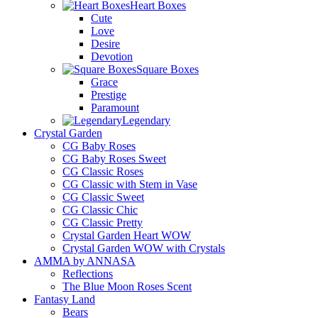
Heart Boxes
Cute
Love
Desire
Devotion
Square Boxes
Grace
Prestige
Paramount
Legendary
Crystal Garden
CG Baby Roses
CG Baby Roses Sweet
CG Classic Roses
CG Classic with Stem in Vase
CG Classic Sweet
CG Classic Chic
CG Classic Pretty
Crystal Garden Heart WOW
Crystal Garden WOW with Crystals
AMMA by ANNASA
Reflections
The Blue Moon Roses Scent
Fantasy Land
Bears