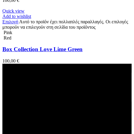
100,00
€
Quick view
Add to wishlist
Επιλογή
Αυτό το προϊόν έχει πολλαπλές παραλλαγές. Οι επιλογές
μπορούν να επιλεγούν στη σελίδα του προϊόντος
Pink
Red
Box Collection Love Lime Green
100,00
€
Fast Delivery
1-2 Days
24/7 Support