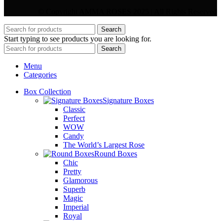
© Copyright AMMA ROSES 2025 | All Rights Reserved
Search
Start typing to see products you are looking for.
Search
Menu
Categories
Box Collection
Signature Boxes
Classic
Perfect
WOW
Candy
The World’s Largest Rose
Round Boxes
Chic
Pretty
Glamorous
Superb
Magic
Imperial
Royal