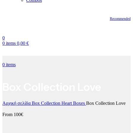
Combos
Recommended
0
0
items
0,00
€
0
items
Box Collection Love
Αρχική σελίδα
Box Collection
Heart Boxes
Box Collection Love
From 100€