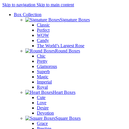
Skip to navigation
Skip to main content
Box Collection
Signature Boxes
Classic
Perfect
WOW
Candy
The World’s Largest Rose
Round Boxes
Chic
Pretty
Glamorous
Superb
Magic
Imperial
Royal
Heart Boxes
Cute
Love
Desire
Devotion
Square Boxes
Grace
Prestige