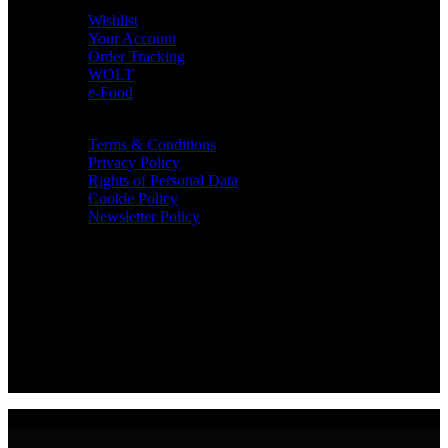
USEFUL LINKS
Wishlist
Your Account
Order Tracking
WOLT
e-Food
TERMS & INFO
Terms & Conditions
Privacy Policy
Rights of Personal Data
Cookie Policy
Newsletter Policy
CONTACT
36 Arch. Makariou III, 1065 Nicosia
VAT : CY10397677L
GR : +30 210 300 3683
CY : +357 22 000 345